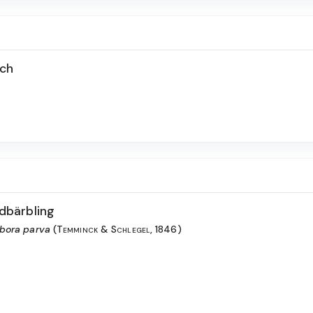
sch
dbärbling
bora parva
(Temminck & Schlegel, 1846)