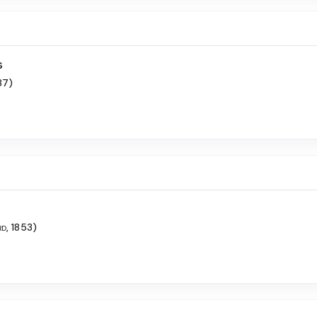
s
87)
rd, 1853)