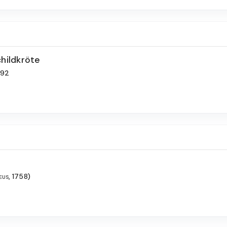
hildkröte
792
eus, 1758)