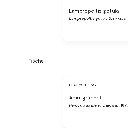
Lampropeltis getula
Lampropeltis getula
(Linnaeus,
Fische
BEOBACHTUNG
Amurgrundel
Perccottus glenii
Dybowski, 187