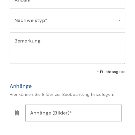
Geben Sie die Anzahl der beobachteten Exemplare ein
Nachweistyp*
Wählen Sie die Art des Nachweises für diese Beobachtung au
Bemerkung
Geben Sie zusätzliche Bemerkungen oder Details zur Artmeld
* Pflichtangabe
Anhänge
Hier können Sie Bilder zur Beobachtung hinzufügen.
Anhänge (Bilder)*
Laden Sie Bilder, Audio- oder Videodateien als Nachweis f