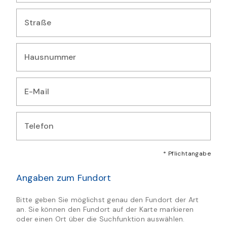
Geben Sie Ihren Wohnort ein
Straße
Geben Sie Ihre Straße ein
Hausnummer
Geben Sie Ihre Hausnummer ein
E-Mail
Geben Sie Ihre E-Mail-Adresse ein
Telefon
Geben Sie Ihre Telefonnummer ein
* Pflichtangabe
Angaben zum Fundort
Bitte geben Sie möglichst genau den Fundort der Art
an. Sie können den Fundort auf der Karte markieren
oder einen Ort über die Suchfunktion auswählen.