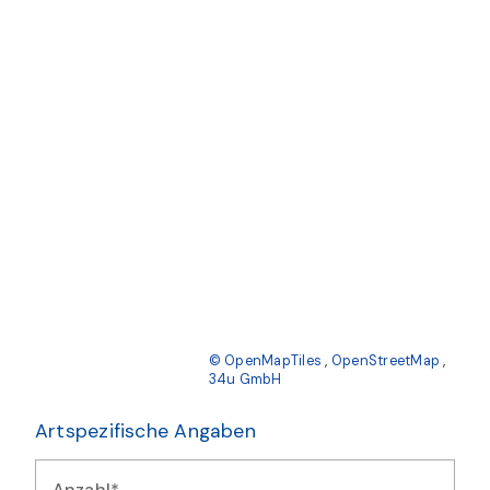
© OpenMapTiles
,
OpenStreetMap
,
34u GmbH
Artspezifische Angaben
Anzahl*