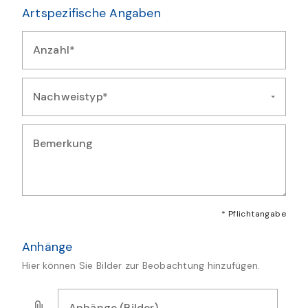
Artspezifische Angaben
Anzahl*
Geben Sie die Anzahl der beobachteten Exemplare ein
Nachweistyp*
Wählen Sie die Art des Nachweises für diese Beobachtung au
Bemerkung
Geben Sie zusätzliche Bemerkungen oder Details zur Artmeld
* Pflichtangabe
Anhänge
Hier können Sie Bilder zur Beobachtung hinzufügen.
Anhänge (Bilder)