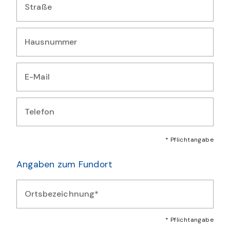
Straße
Geben Sie Ihre Straße ein
Hausnummer
Geben Sie Ihre Hausnummer ein
E-Mail
Geben Sie Ihre E-Mail-Adresse ein
Telefon
Geben Sie Ihre Telefonnummer ein
* Pflichtangabe
Angaben zum Fundort
Ortsbezeichnung*
Geben Sie eine beschreibende Ortsbezeichnung für den Fund
* Pflichtangabe