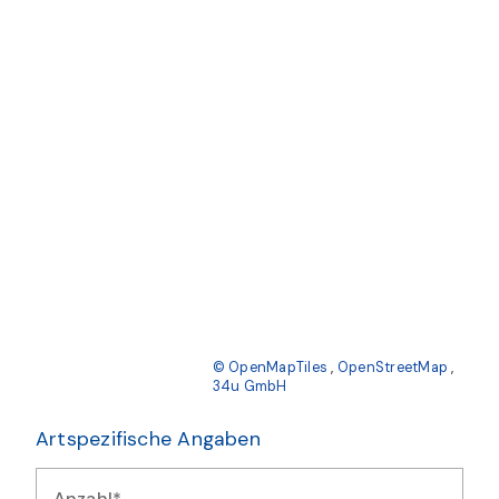
© OpenMapTiles
,
OpenStreetMap
,
34u GmbH
Artspezifische Angaben
Anzahl*