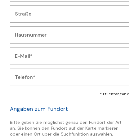
Geben Sie Ihren Wohnort ein
Straße
Geben Sie Ihre Straße ein
Hausnummer
Geben Sie Ihre Hausnummer ein
E-Mail*
Geben Sie Ihre E-Mail-Adresse ein
Telefon*
Geben Sie Ihre Telefonnummer ein
* Pflichtangabe
Angaben zum Fundort
Bitte geben Sie möglichst genau den Fundort der Art
an. Sie können den Fundort auf der Karte markieren
oder einen Ort über die Suchfunktion auswählen.