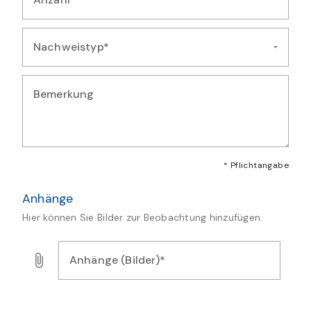
Geben Sie die Anzahl der beobachteten Exemplare ein
Nachweistyp*
Wählen Sie die Art des Nachweises für diese Beobachtung au
Bemerkung
Geben Sie zusätzliche Bemerkungen oder Details zur Artmeld
* Pflichtangabe
Anhänge
Hier können Sie Bilder zur Beobachtung hinzufügen.
Anhänge (Bilder)*
Laden Sie Bilder, Audio- oder Videodateien als Nachweis f