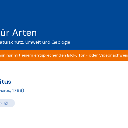
für Arten
aturschutz, Umwelt und Geologie
ann nur mit einem entsprechenden Bild-, Ton- oder Videonachweis 
itus
nnaeus, 1766)
n