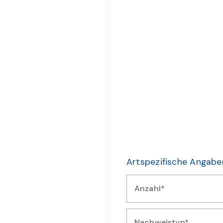
Artspezifische Angabe
Anzahl*
Geben Sie die Anzahl der b
Nachweistyp*