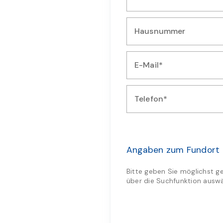
Geben Sie Ihre Straße ein
Hausnummer
Geben Sie Ihre Hausnummer 
E-Mail*
Geben Sie Ihre E-Mail-Adres
Telefon*
Geben Sie Ihre Telefonnumm
Angaben zum Fundort
Bitte geben Sie möglichst g
über die Suchfunktion auswä