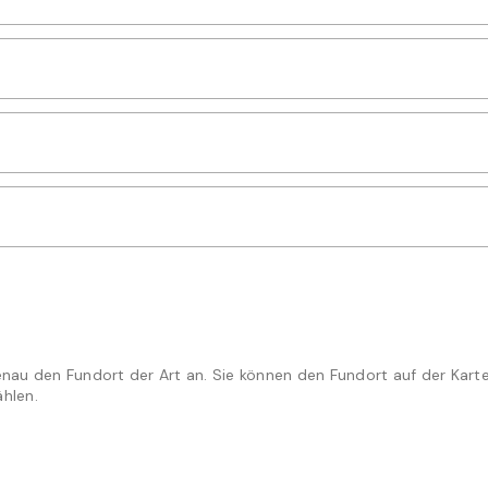
ein
se ein
er ein
enau den Fundort der Art an. Sie können den Fundort auf der Kart
hlen.