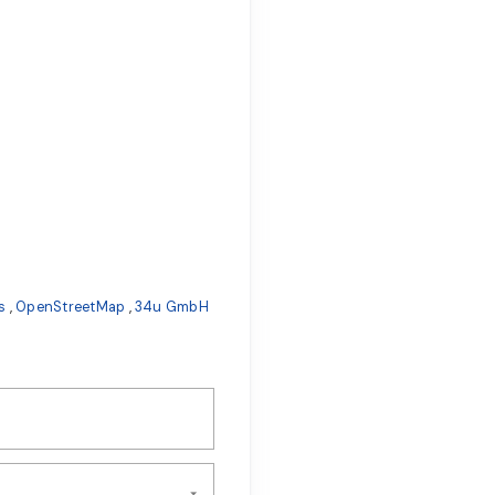
s
,
OpenStreetMap
,
34u GmbH