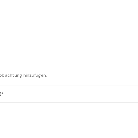
weises für diese Beobachtung aus
kungen oder Details zur Artmeldung ein
Beobachtung hinzufügen.
)*
der Videodateien als Nachweis für Ihre Artmeldung hoch