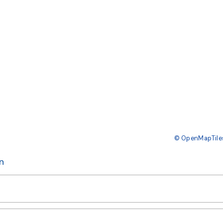
© OpenMapTile
n
eobachteten Exemplare ein