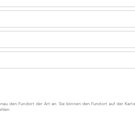
ein
se ein
er ein
enau den Fundort der Art an. Sie können den Fundort auf der Kart
hlen.