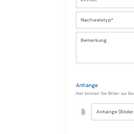
Wählen Sie die Einheit für 
Nachweistyp*
Wählen Sie die Art des Nach
Bemerkung
Geben Sie zusätzliche Bemer
Anhänge
Hier können Sie Bilder zur 
Anhänge (Bilder
Laden Sie Bilder, Audio- o