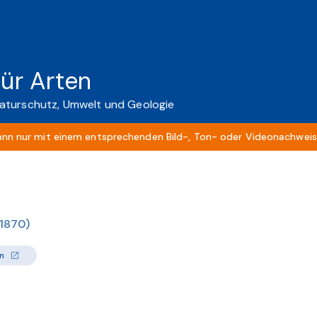
für Arten
aturschutz, Umwelt und Geologie
ann nur mit einem entsprechenden Bild-, Ton- oder Videonachweis 
 1870)
n