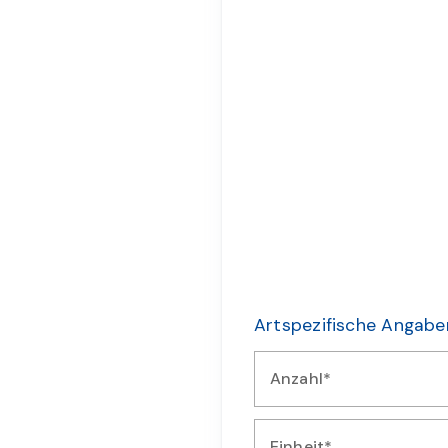
Artspezifische Angabe
Anzahl*
Geben Sie die Anzahl der b
Einheit*