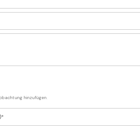
die Mengenangabe aus
weises für diese Beobachtung aus
kungen oder Details zur Artmeldung ein
Beobachtung hinzufügen.
)*
der Videodateien als Nachweis für Ihre Artmeldung hoch