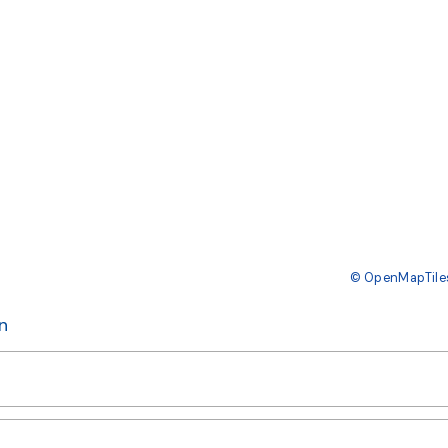
© OpenMapTile
n
eobachteten Exemplare ein