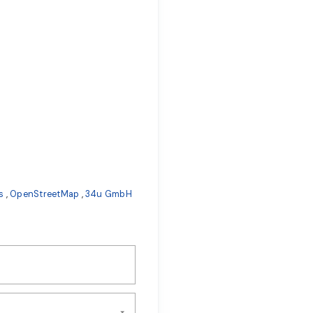
s
,
OpenStreetMap
,
34u GmbH