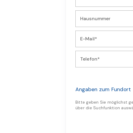
Geben Sie Ihre Straße ein
Hausnummer
Geben Sie Ihre Hausnummer 
E-Mail*
Geben Sie Ihre E-Mail-Adres
Telefon*
Geben Sie Ihre Telefonnumm
Angaben zum Fundort
Bitte geben Sie möglichst g
über die Suchfunktion auswä