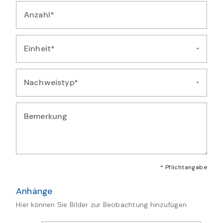
Anzahl*
Geben Sie die Anzahl der beobachteten Exemplare ein
Einheit*
Wählen Sie die Einheit für die Mengenangabe aus
Nachweistyp*
Wählen Sie die Art des Nachweises für diese Beobachtung au
Bemerkung
Geben Sie zusätzliche Bemerkungen oder Details zur Artmeld
* Pflichtangabe
Anhänge
Hier können Sie Bilder zur Beobachtung hinzufügen.