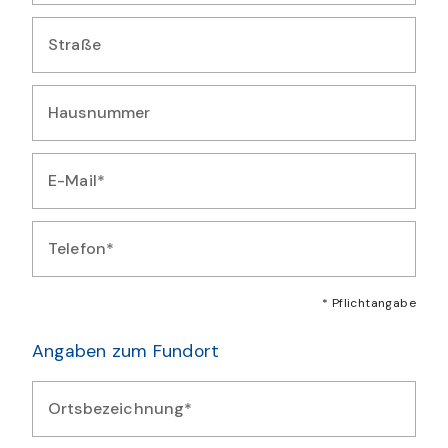
Geben Sie Ihren Wohnort ein
Straße
Geben Sie Ihre Straße ein
Hausnummer
Geben Sie Ihre Hausnummer ein
E-Mail*
Geben Sie Ihre E-Mail-Adresse ein
Telefon*
Geben Sie Ihre Telefonnummer ein
* Pflichtangabe
Angaben zum Fundort
Ortsbezeichnung*
Geben Sie eine beschreibende Ortsbezeichnung für den Fund