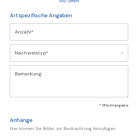
34u GmbH
Artspezifische Angaben
Anzahl*
Geben Sie die Anzahl der beobachteten Exemplare ein
Nachweistyp*
Wählen Sie die Art des Nachweises für diese Beobachtung au
Bemerkung
Geben Sie zusätzliche Bemerkungen oder Details zur Artmeld
* Pflichtangabe
Anhänge
Hier können Sie Bilder zur Beobachtung hinzufügen.