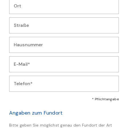
Ort
Geben Sie Ihren Wohnort ein
Straße
Geben Sie Ihre Straße ein
Hausnummer
Geben Sie Ihre Hausnummer ein
E-Mail*
Geben Sie Ihre E-Mail-Adresse ein
Telefon*
Geben Sie Ihre Telefonnummer ein
* Pflichtangabe
Angaben zum Fundort
Bitte geben Sie möglichst genau den Fundort der Art