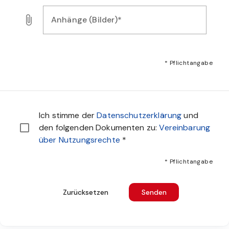
Anhänge (Bilder)*
Laden Sie Bilder, Audio- oder Videodateien als Nachweis f
* Pflichtangabe
Sie müssen den Datenschutzbestimmungen zustimmen u
Ich stimme der
Datenschutzerklärung
und
den folgenden Dokumenten zu:
Vereinbarung
über Nutzungsrechte
*
* Pflichtangabe
Zurücksetzen
Senden