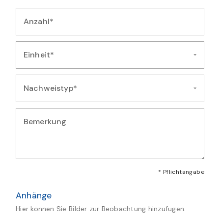
Anzahl*
Geben Sie die Anzahl der beobachteten Exemplare ein
Einheit*
Wählen Sie die Einheit für die Mengenangabe aus
Nachweistyp*
Wählen Sie die Art des Nachweises für diese Beobachtung au
Bemerkung
Geben Sie zusätzliche Bemerkungen oder Details zur Artmeld
* Pflichtangabe
Anhänge
Hier können Sie Bilder zur Beobachtung hinzufügen.